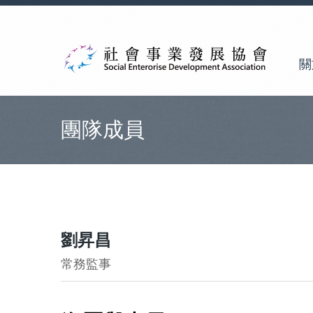
關
團隊成員
劉昇昌
常務監事