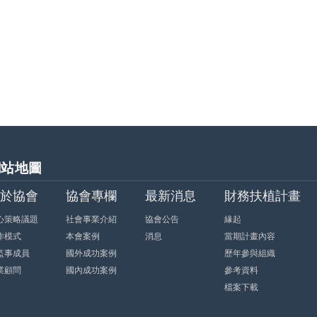
網站地圖
於協會
協會專欄
最新消息
財務扶植計畫
心策略議題
社會事業介紹
協會公告
緣起
作模式
本會案例
消息
當期計畫內容
監事成員
國外成功案例
歷年參與組織
業顧問
國內成功案例
參考資料
檔案下載