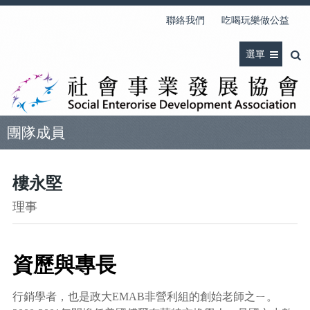
聯絡我們
吃喝玩樂做公益
選單
團隊成員
樓永堅
理事
資歷與專長
行銷學者，也是政大EMAB非營利組的創始老師之ㄧ。