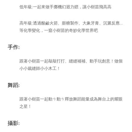
低年級
:
一起來做手擲機幻迴力鏢，讓小樹苗飛高高
高年級
:
透過酸鹼火箭、膨糖製作、大象牙膏、沉澱反應...
等化學變化，一窺小樹苗的奇妙化學世界吧
手作
:
跟著小樹苗一起敲敲打打、縫縫補補、動手玩創意！做個
小小裁縫師小小木工！
舞蹈
:
跟著小樹苗一起動ㄘ動ㄘ釋放舞蹈能量成為舞台上的耀眼
之星！
攝影
: